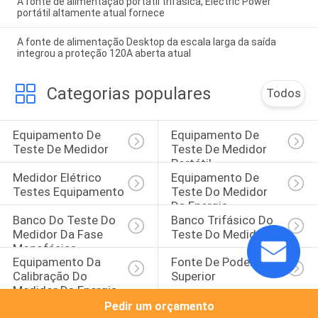
A fonte de alimentação portátil trifásica, Electric Power
portátil altamente atual fornece
A fonte de alimentação Desktop da escala larga da saída
integrou a proteção 120A aberta atual
Categorias populares
Todos
Equipamento De 
Equipamento De 
Teste De Medidor
Teste De Medidor 
Portátil
Medidor Elétrico 
Equipamento De 
Testes Equipamento
Teste Do Medidor 
Da Energia
Banco Do Teste Do 
Banco Trifásico Do 
Medidor Da Fase 
Teste Do Medidor
Monofásica
Equipamento Da 
Fonte De Poder 
Calibração Do 
Superior
Medidor Da Energia
Pedir um orçamento