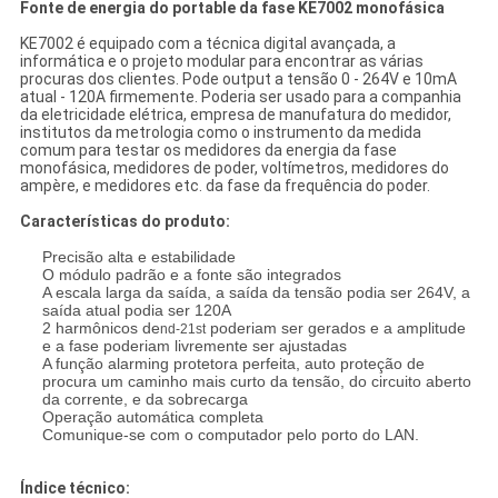
Fonte de energia do portable da fase KE7002 monofásica
KE7002 é equipado com a técnica digital avançada, a
informática e o projeto modular para encontrar as várias
procuras dos clientes. Pode output a tensão 0 - 264V e 10mA
atual - 120A firmemente. Poderia ser usado para a companhia
da eletricidade elétrica, empresa de manufatura do medidor,
institutos da metrologia como o instrumento da medida
comum para testar os medidores da energia da fase
monofásica, medidores de poder, voltímetros, medidores do
ampère, e medidores etc. da fase da frequência do poder.
Características do produto:
Precisão alta e estabilidade
O módulo padrão e a fonte são integrados
A escala larga da saída, a saída da tensão podia ser 264V, a
saída atual podia ser 120A
2 harmônicos de
poderiam ser gerados e a amplitude
nd-21st
e a fase poderiam livremente ser ajustadas
A função alarming protetora perfeita, auto proteção de
procura um caminho mais curto da tensão, do circuito aberto
da corrente, e da sobrecarga
Operação automática completa
Comunique-se com o computador pelo porto do LAN.
Índice técnico: