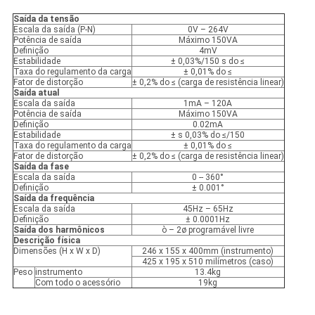
Saída da tensão
Escala da saída (P-N)
0V – 264V
Potência de saída
Máximo 150VA
Definição
4mV
Estabilidade
± 0,03%/150 s do ≤
Taxa do regulamento da carga
± 0,01% do ≤
Fator de distorção
± 0,2% do ≤ (carga de resistência linear)
Saída atual
Escala da saída
1mA – 120A
Potência de saída
Máximo 150VA
Definição
0.02mA
Estabilidade
± s 0,03% do ≤/150
Taxa do regulamento da carga
± 0,01% do ≤
Fator de distorção
± 0,2% do ≤ (carga de resistência linear)
Saída da fase
Escala da saída
0 -- 360°
Definição
± 0.001°
Saída da frequência
Escala da saída
45Hz – 65Hz
Definição
± 0.0001Hz
Saída dos harmônicos
ò – 2ø programável livre
Descrição física
Dimensões (H x W x D)
246 x 155 x 400mm (instrumento)
425 x 195 x 510 milímetros (caso)
Peso
instrumento
13.4kg
Com todo o acessório
19kg