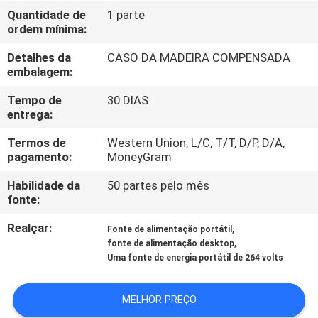
CONTROLE
Quantidade de
1 parte
ordem mínima:
DA
QUALIDADE
Detalhes da
CASO DA MADEIRA COMPENSADA
embalagem:
CONTACTE-
Tempo de
30 DIAS
entrega:
NOS
Termos de
Western Union, L/C, T/T, D/P, D/A,
pagamento:
MoneyGram
PEÇA
Habilidade da
50 partes pelo mês
UMAS
fonte:
CITAÇÕES
Realçar:
,
Fonte de alimentação portátil
,
fonte de alimentação desktop
Uma fonte de energia portátil de 264 volts
MAPA
DO
MELHOR PREÇO
SITE