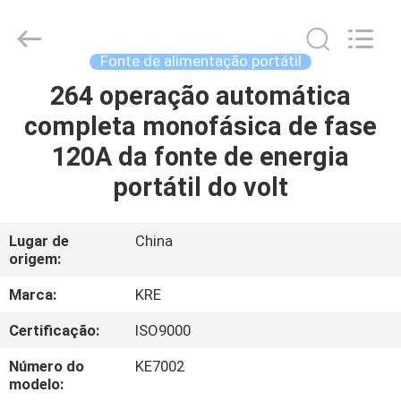
2025
Guangzhou
Kingrise
Enterprises
Co.,
Fonte de alimentação portátil
Ltd..
All
Rights
264 operação automática
CASA
Reserved.
completa monofásica de fase
PRODUTOS
120A da fonte de energia
portátil do volt
SOBRE
NÓS
Lugar de
China
origem:
EXCURSÃO
Marca:
KRE
DA
Certificação:
ISO9000
FÁBRICA
Número do
KE7002
modelo: