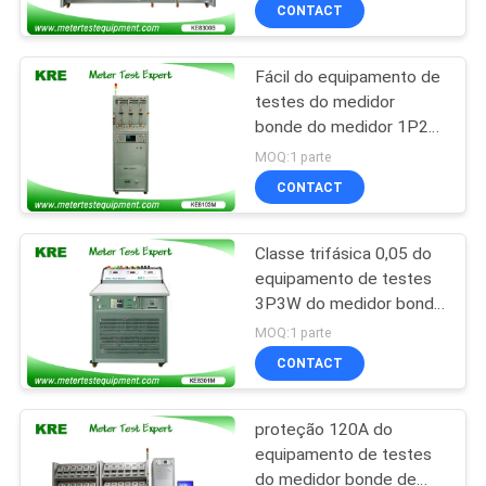
de testes de 3 fases
CONTROLE
CONTACT
DA
Fácil do equipamento de
QUALIDADE
testes do medidor
bonde do medidor 1P2W
CONTACTE-
e fácil de usar
MOQ:1 parte
poderosos
NOS
CONTACT
Classe trifásica 0,05 do
PEÇA
equipamento de testes
UMAS
3P3W do medidor bonde
de gestão de base de
CITAÇÕES
MOQ:1 parte
dados 3P4W
CONTACT
MAPA
proteção 120A do
DO
equipamento de testes
SITE
do medidor bonde de