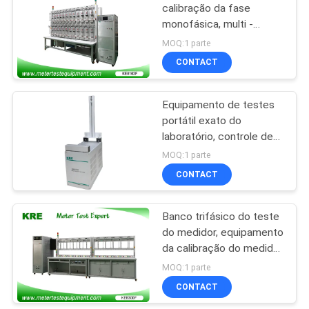
calibração da fase
monofásica, multi -
equipamento de testes
MOQ:1 parte
bonde do laboratório dos
CONTACT
canais
Equipamento de testes
portátil exato do
laboratório, controle de
laptop do equipamento
MOQ:1 parte
de teste
CONTACT
Banco trifásico do teste
do medidor, equipamento
da calibração do medidor
da energia da precisão
MOQ:1 parte
alta
CONTACT