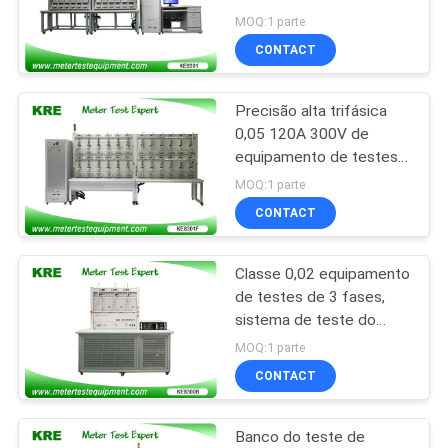
precisão 300V alta auto
MOQ:1 parte
CONTACT
PRIVACY
POLICY
Precisão alta trifásica
0,05 120A 300V de
equipamento de testes
do medidor bonde
MOQ:1 parte
CONTACT
Classe 0,02 equipamento
de testes de 3 fases,
sistema de teste do
medidor de 3 posições
MOQ:1 parte
24 variações da hora
CONTACT
Banco do teste de