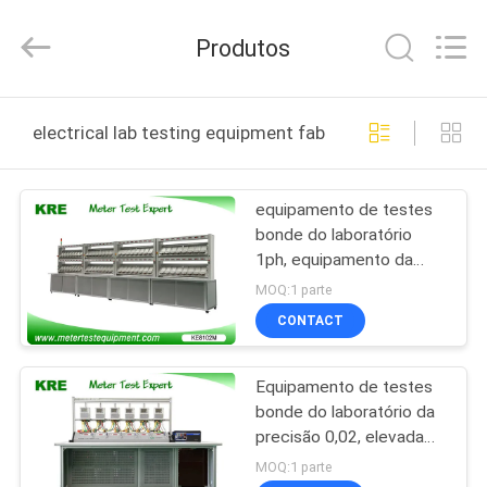
2025
Guangzhou
Kingrise
Produtos
Enterprises
Co.,
Ltd..
All
Rights
CASA
Reserved.
electrical lab testing equipment fabricação online
PRODUTOS
equipamento de testes
bonde do laboratório
SOBRE
1ph, equipamento da
NÓS
calibração do medidor da
MOQ:1 parte
energia
CONTACT
EXCURSÃO
Equipamento de testes
DA
bonde do laboratório da
FÁBRICA
precisão 0,02, elevada
precisão equipamento
MOQ:1 parte