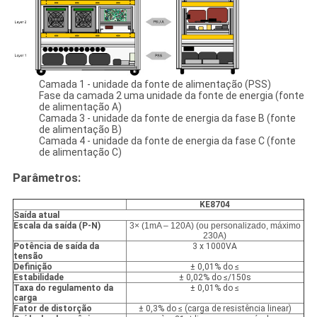
Camada 1 - unidade da fonte de alimentação (PSS)
Fase da camada 2 uma unidade da fonte de energia (fonte
de alimentação A)
Camada 3 - unidade da fonte de energia da fase B (fonte
de alimentação B)
Camada 4 - unidade da fonte de energia da fase C (fonte
de alimentação C)
Parâmetros:
KE8704
Saída atual
Escala da saída (P-N)
3× (1mA – 120A) (ou personalizado, máximo
230A)
Potência de saída da
3 x 1000VA
tensão
Definição
± 0,01% do ≤
Estabilidade
± 0,02% do ≤/150s
Taxa do regulamento da
± 0,01% do ≤
carga
Fator de distorção
± 0,3% do ≤ (carga de resistência linear)