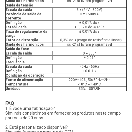
Saída dos harmônicos
òs -21st livram programável
Saída da tensão
Escala da saída
3 x (24V - 300V)
Potência de saída da
3 x 1500VA
corrente
Definição
± 0,01% do ≤
Estabilidade
± 0,02% do ≤/150s
Taxa do regulamento da
± 0,01% do ≤
carga
Fator de distorção
± 0,3% do
≤
(carga de resistência linear)
Saída dos harmônicos
òs -21st livram programável
Saída da fase
Escala da saída
0 -- 360°
Definição
± 0.01°
Frequência
Escala da saída
45Hz - 65Hz
Definição
± 0.01Hz
Condição da operação
Fonte de alimentação
220V±10%, 50/60Hz±2Hz
Temperatura
-10°C -- +40°C
Umidade
35% -- 85%RH
FAQ
1. É você uma fabricação?
Sim, nós consistimos em fornecer os produtos neste campo
por mais de 20 anos.
2. Está personalizado disponível?