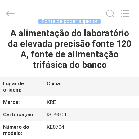
2025
Guangzhou
Kingrise
Enterprises
Co.,
Fonte de poder superior
Ltd..
All
Rights
A alimentação do laboratório
CASA
Reserved.
da elevada precisão fonte 120
PRODUTOS
A, fonte de alimentação
trifásica do banco
SOBRE
NÓS
Lugar de
China
origem:
EXCURSÃO
Marca:
KRE
DA
Certificação:
ISO9000
FÁBRICA
Número do
KE8704
modelo: