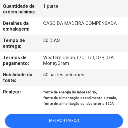
CONTROLE
Quantidade de
1 parte
ordem mínima:
DA
QUALIDADE
Detalhes da
CASO DA MADEIRA COMPENSADA
embalagem:
CONTACTE-
Tempo de
30 DIAS
entrega:
NOS
Termos de
Western Union, L/C, T/T, D/P, D/A,
pagamento:
MoneyGram
PEÇA
Habilidade da
50 partes pelo mês
UMAS
fonte:
CITAÇÕES
Realçar:
,
fonte de energia do laboratório
,
fonte de alimentação a rendimento elevado
fonte de alimentação do laboratório 120A
MAPA
DO
MELHOR PREÇO
SITE